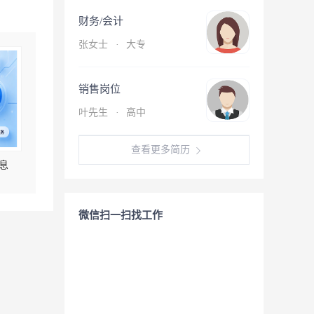
财务/会计
张女士
·
大专
销售岗位
叶先生
·
高中
查看更多简历
息
微信扫一扫找工作