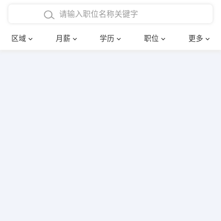
4000-5000元
本科
行政后勤
建筑装潢
确定
区域
月薪
学历
职位
更多
5000-8000元
硕士
销售岗位
教师
8000-12000元
博士
文员
护士
12000-20000元
财务会计
传单派发
其他
超市零售
促销导购
网络IT
保健按摩
快递员
前台接待
收银员
技术员/工程师
水电/机修
部门经理